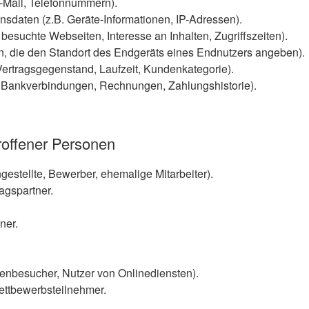
E-Mail, Telefonnummern).
sdaten (z.B. Geräte-Informationen, IP-Adressen).
besuchte Webseiten, Interesse an Inhalten, Zugriffszeiten).
n, die den Standort des Endgeräts eines Endnutzers angeben).
Vertragsgegenstand, Laufzeit, Kundenkategorie).
 Bankverbindungen, Rechnungen, Zahlungshistorie).
roffener Personen
ngestellte, Bewerber, ehemalige Mitarbeiter).
agspartner.
ner.
tenbesucher, Nutzer von Onlinediensten).
ettbewerbsteilnehmer.