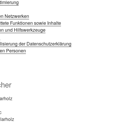
timierung
len Netzwerken
ttete Funktionen sowie Inhalte
on und Hilfswerkzeuge
n
isierung der Datenschutzerklärung
nen Personen
cher
arholz
c
larholz