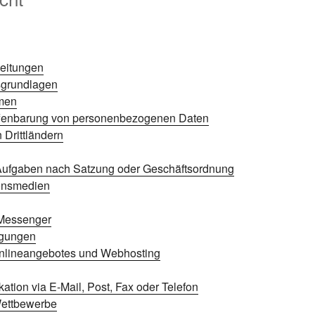
beitungen
sgrundlagen
men
ffenbarung von personenbezogenen Daten
 Drittländern
ufgaben nach Satzung oder Geschäftsordnung
ionsmedien
Messenger
agungen
Onlineangebotes und Webhosting
tion via E-Mail, Post, Fax oder Telefon
ettbewerbe