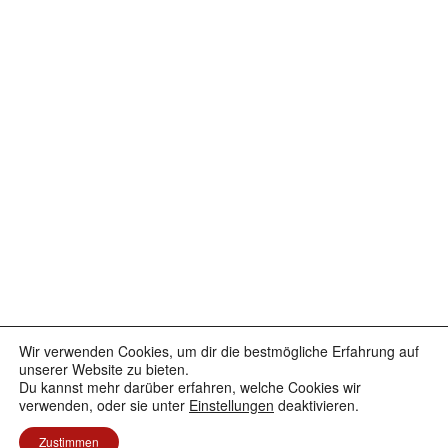
Wir verwenden Cookies, um dir die bestmögliche Erfahrung auf
Facebook
Instagram
YouTube
unserer Website zu bieten.
Du kannst mehr darüber erfahren, welche Cookies wir
verwenden, oder sie unter
Einstellungen
deaktivieren.
Datenschutzerklärung
Stolz präsentiert von WordPress
Zustimmen