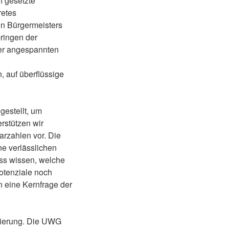
h gesetzte
retes
den Bürgermeisters
ringen der
ner angespannten
, auf überflüssige
estellt, um
rstützen wir
arzahlen vor. Die
ne verlässlichen
ss wissen, welche
otenziale noch
 eine Kernfrage der
dierung. Die UWG