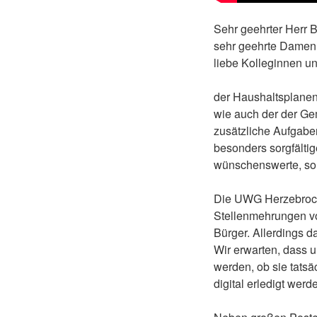
Sehr geehrter Herr B
sehr geehrte Damen
liebe Kolleginnen u
der Haushaltsplanent
wie auch der der Ge
zusätzliche Aufgab
besonders sorgfältig
wünschenswerte, son
Die UWG Herzebrock-
Stellenmehrungen vo
Bürger. Allerdings d
Wir erwarten, dass u
werden, ob sie tatsä
digital erledigt wer