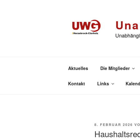
Zum
Inhalt
springen
Una
Unabhängig
Aktuelles
Die Mitglieder
Kontakt
Links
Kalend
VERÖFFENTLICHT
8. FEBRUAR 2026
V
AM
Haushaltsre