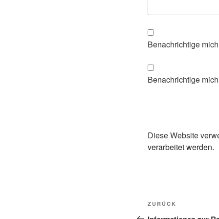
Benachrichtige mich
Benachrichtige mich 
Diese Website verw
verarbeitet werden.
Beitragsnavi
Vorheriger
ZURÜCK
Beitrag
Informationen zur R