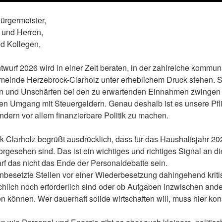
ürgermeister,
 und Herren,
nd Kollegen,
wurf 2026 wird in einer Zeit beraten, in der zahlreiche kommun
meinde Herzebrock-Clarholz unter erheblichem Druck stehen. 
en und Unschärfen bei den zu erwartenden Einnahmen zwingen
en Umgang mit Steuergeldern. Genau deshalb ist es unsere Pflic
dern vor allem finanzierbare Politik zu machen.
Clarholz begrüßt ausdrücklich, dass für das Haushaltsjahr 20
rgesehen sind. Das ist ein wichtiges und richtiges Signal an d
arf das nicht das Ende der Personaldebatte sein.
nbesetzte Stellen vor einer Wiederbesetzung dahingehend kriti
chlich noch erforderlich sind oder ob Aufgaben inzwischen ander
den können. Wer dauerhaft solide wirtschaften will, muss hier ko