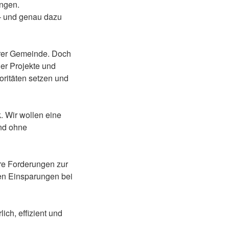
ingen.
 – und genau dazu
serer Gemeinde. Doch
uer Projekte und
oritäten setzen und
. Wir wollen eine
und ohne
re Forderungen zur
en Einsparungen bei
ich, effizient und