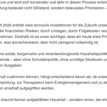
Kurs und wird sich konstruktiv und aktiv in diesen Prozess einbr
ung bedeutet nicht Stillstand, sondern bewusstes Priorisieren
 2026 enthält viele sinnvolle Investitionen für die Zukunft un
 die finanziellen Risiken: durch Umlagen, durch Folgekosten ne
ahmen. Deshalb ist es umso wichtiger, dass wir heute klare Pri
ren, was wünschenswert, aber nicht zwingend notwendig ist.
ne solide, bürgernahe und verantwortungsvolle Haushaltspolitik
einde – aber ohne Schuldenpolitik, ohne unnötige Strukturen 
en Ausgaben.
alt zustimmen können, hängt entscheidend davon ab, ob unse
berprüfung, zur Transparenz beim Energiemanagement und zu d
en ernsthaft aufgegriffen werden.
braucht keinen aufgeblähten Haushalt – sondern einen, der ehrl