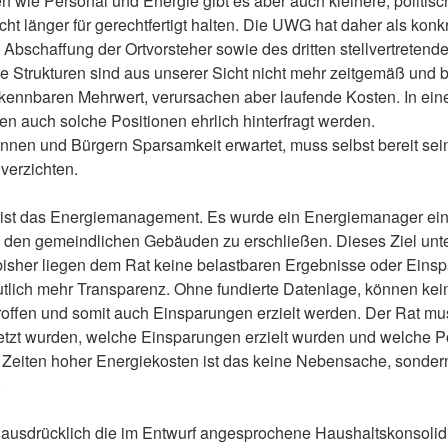
wie Personal und Energie gibt es aber auch kleinere, politisc
cht länger für gerechtfertigt halten. Die UWG hat daher als konk
 Abschaffung der Ortvorsteher sowie des dritten stellvertreten
e Strukturen sind aus unserer Sicht nicht mehr zeitgemäß und b
ennbaren Mehrwert, verursachen aber laufende Kosten. In ei
n auch solche Positionen ehrlich hinterfragt werden.
nen und Bürgern Sparsamkeit erwartet, muss selbst bereit sein
 verzichten.
ist das Energiemanagement. Es wurde ein Energiemanager eing
n den gemeindlichen Gebäuden zu erschließen. Dieses Ziel unte
bisher liegen dem Rat keine belastbaren Ergebnisse oder Einsp
utlich mehr Transparenz. Ohne fundierte Datenlage, können kei
offen und somit auch Einsparungen erzielt werden. Der Rat mu
t wurden, welche Einsparungen erzielt wurden und welche P
 Zeiten hoher Energiekosten ist das keine Nebensache, sondern
.
r ausdrücklich die im Entwurf angesprochene Haushaltskonsoli