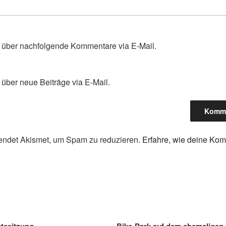
 über nachfolgende Kommentare via E-Mail.
über neue Beiträge via E-Mail.
endet Akismet, um Spam zu reduzieren.
Erfahre, wie deine Ko
gation
atssitzung
Bike-Park auf dem ehemalige