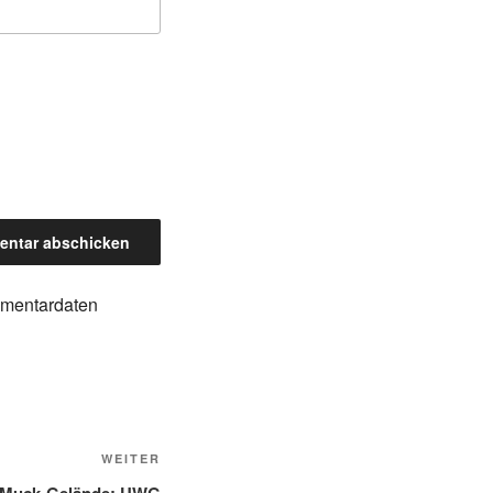
mmentardaten
Nächster
WEITER
Beitrag
n Muck-Gelände: UWG