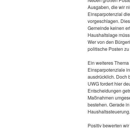
Neben großen Posten 
Ausgaben, die wir ni
Einsparpotenzial die
vorgeschlagen. Dies
Gemeinde keinen erk
Haushaltslage müsse
Wer von den Bürgerin
politische Posten zu
Ein weiteres Thema 
Einsparpotenziale i
ausdrücklich. Doch 
UWG fordert hier de
Entscheidungen getr
Maßnahmen umgesetz
bestehen. Gerade in
Haushaltssteuerung
Positiv bewerten wi