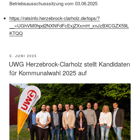
Betriebsausschusssitzung vom 03.06.2025
https://ratsinfo.herzebrock-clarholz.de/tops/?
__=UGhVM0hpd2NXNFdFcExjZXxmH_xnJzBXCGZX59L
KTQQ
VERÖFFENTLICHT
5. JUNI 2025
AM
UWG Herzebrock-Clarholz stellt Kandidaten
für Kommunalwahl 2025 auf