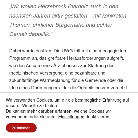
„Wir wollen Herzebrock-Clarholz auch in den
nächsten Jahren aktiv gestalten – mit konkreten
Themen, ehrlicher Bürgernähe und echter
Gemeindepolitik.“
Dabei wurde deutlich: Die UWG tritt mit einem engagierten
Programm an, das greifbare Herausforderungen aufgreift,
wie den Aufbau eines Ärztehauses zur Stärkung der
medizinischen Versorgung, eine bezahlbare und
zukunftsfähige Wärmeplanung für die Gemeinde oder die
Idee eines Dorfmanagers, der die Ortsteile besser vernetzt.
Besonders wichtig ist der UWG die Beteiligung der
Wir verwenden Cookies, um dir die bestmögliche Erfahrung auf
Bürgerinnen und Bürger: Entscheidungen sollen künftig
unserer Website zu bieten.
transparenter, nachvollziehbarer und mit echter Mitsprache
Du kannst mehr darüber erfahren, welche Cookies wir
verwenden, oder sie unter
Einstellungen
deaktivieren.
getroffen werden.
Zustimmen