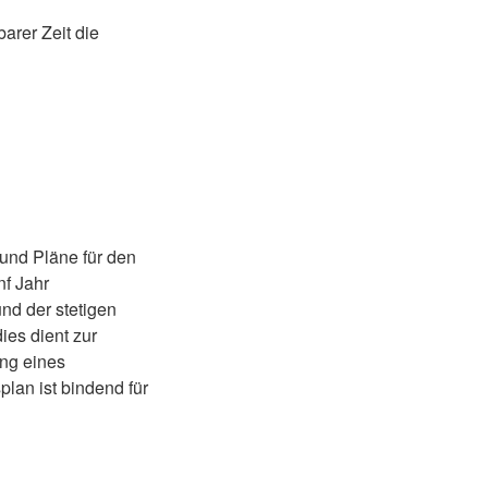
barer Zeit die
n
und Pläne für den
nf Jahr
nd der stetigen
es dient zur
ng eines
lan ist bindend für