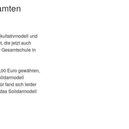
samten
akultativmodell und
 die jetzt auch
r Gesamtschule in
,00 Euro gewähren,
olidarmodell
r fand sich leider
 das Solidarmodell