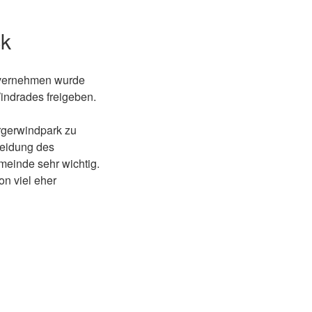
ck
invernehmen wurde
Windrades freigeben.
ürgerwindpark zu
heidung des
emeinde sehr wichtig.
n viel eher