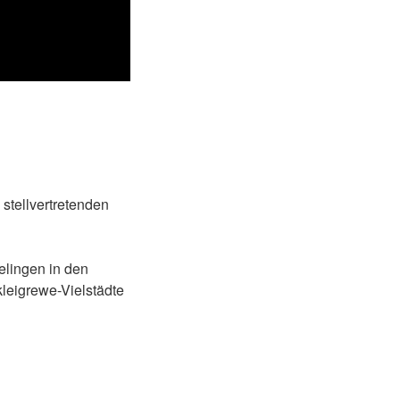
stellvertretenden
elingen in den
kleigrewe-Vielstädte