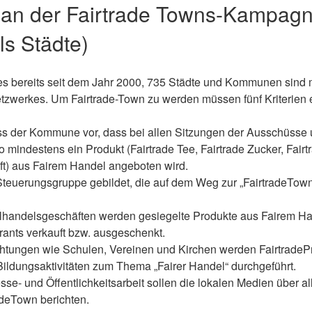
 an der Fairtrade Towns-Kampag
ls Städte)
s bereits seit dem Jahr 2000, 735 Städte und Kommunen sind mi
zwerkes. Um Fairtrade-Town zu werden müssen fünf Kriterien er
uss der Kommune vor, dass bei allen Sitzungen der Ausschüsse
 mindestens ein Produkt (Fairtrade Tee, Fairtrade Zucker, Fair
ft) aus Fairem Handel angeboten wird.
Steuerungsgruppe gebildet, die auf dem Weg zur „FairtradeTown“
elhandelsgeschäften werden gesiegelte Produkte aus Fairem H
rants verkauft bzw. ausgeschenkt.
richtungen wie Schulen, Vereinen und Kirchen werden Fairtrade
Bildungsaktivitäten zum Thema „Fairer Handel“ durchgeführt.
se- und Öffentlichkeitsarbeit sollen die lokalen Medien über all
deTown berichten.