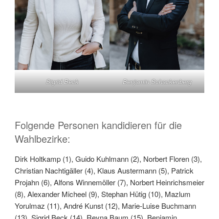
Sigrid Beck
Benjamin Schackenberg
Folgende Personen kandidieren für die
Wahlbezirke:
Dirk Holtkamp (1), Guido Kuhlmann (2), Norbert Floren (3),
Christian Nachtigäller (4), Klaus Austermann (5), Patrick
Projahn (6), Alfons Winnemöller (7), Norbert Heinrichsmeier
(8), Alexander Micheel (9), Stephan Hütig (10), Mazlum
Yorulmaz (11), André Kunst (12), Marie-Luise Buchmann
(13), Sigrid Beck (14), Reyna Baum (15), Benjamin