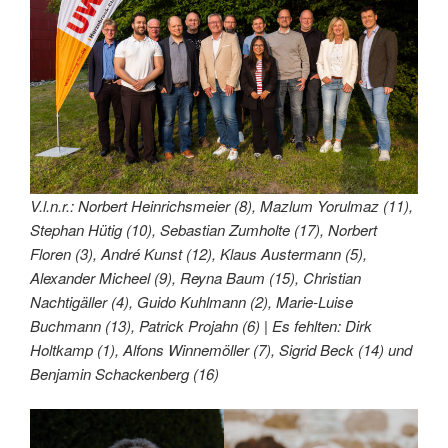
V.l.n.r.: Norbert Heinrichsmeier (8), Mazlum Yorulmaz (11),
Stephan Hütig (10), Sebastian Zumholte (17), Norbert
Floren (3), André Kunst (12), Klaus Austermann (5),
Alexander Micheel (9), Reyna Baum (15), Christian
Nachtigäller (4), Guido Kuhlmann (2), Marie-Luise
Buchmann (13), Patrick Projahn (6) | Es fehlten: Dirk
Holtkamp (1), Alfons Winnemöller (7), Sigrid Beck (14) und
Benjamin Schackenberg (16)