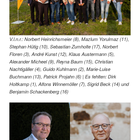
V.l.n.r.: Norbert Heinrichsmeier (8), Mazlum Yorulmaz (11),
Stephan Hütig (10), Sebastian Zumholte (17), Norbert
Floren (3), André Kunst (12), Klaus Austermann (5),
Alexander Micheel (9), Reyna Baum (15), Christian
Nachtigäller (4), Guido Kuhlmann (2), Marie-Luise
Buchmann (13), Patrick Projahn (6) | Es fehlten: Dirk
Holtkamp (1), Alfons Winnemöller (7), Sigrid Beck (14) und
Benjamin Schackenberg (16)