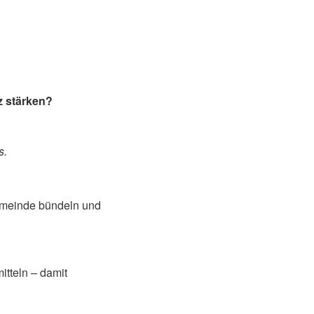
z stärken?
s.
Gemeinde bündeln und
tteln – damit