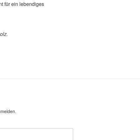
t für ein lebendiges
olz.
nmelden.