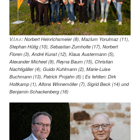
V.l.n.r.: Norbert Heinrichsmeier (8), Mazlum Yorulmaz (11),
Stephan Hütig (10), Sebastian Zumholte (17), Norbert
Floren (3), André Kunst (12), Klaus Austermann (5),
Alexander Micheel (9), Reyna Baum (15), Christian
Nachtigäller (4), Guido Kuhlmann (2), Marie-Luise
Buchmann (13), Patrick Projahn (6) | Es fehlten: Dirk
Holtkamp (1), Alfons Winnemöller (7), Sigrid Beck (14) und
Benjamin Schackenberg (16)