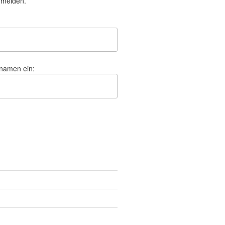
nmelden.
hnamen ein: