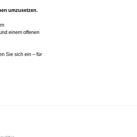
aben umzusetzen.
len
und einem offenen
 Sie sich ein – für