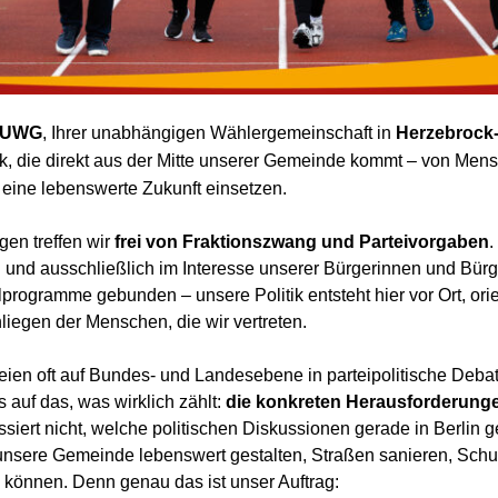
UWG
, Ihrer unabhängigen Wählergemeinschaft in
Herzebrock-
tik, die direkt aus der Mitte unserer Gemeinde kommt – von Mens
r eine lebenswerte Zukunft einsetzen.
en treffen wir
frei von Fraktionszwang und Parteivorgaben
.
und ausschließlich im Interesse unserer Bürgerinnen und Bürge
rogramme gebunden – unsere Politik entsteht hier vor Ort, orie
iegen der Menschen, die wir vertreten.
en oft auf Bundes- und Landesebene in parteipolitische Debatte
s auf das, was wirklich zählt:
die konkreten Herausforderunge
essiert nicht, welche politischen Diskussionen gerade in Berlin 
r unsere Gemeinde lebenswert gestalten, Straßen sanieren, Sch
n können. Denn genau das ist unser Auftrag: