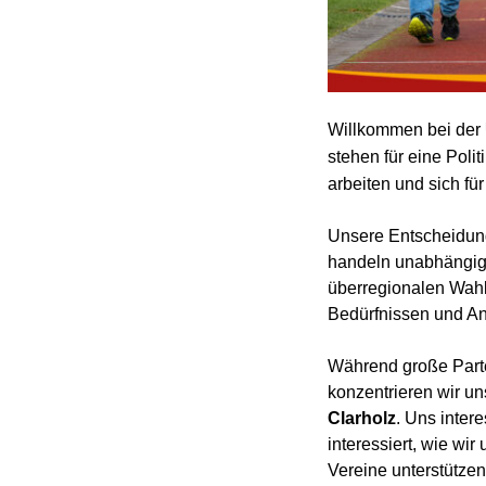
Willkommen bei der
stehen für eine Poli
arbeiten und sich fü
Unsere Entscheidung
handeln unabhängig 
überregionalen Wahlp
Bedürfnissen und Anl
Während große Partei
konzentrieren wir un
Clarholz
. Uns inter
interessiert, wie wi
Vereine unterstütze