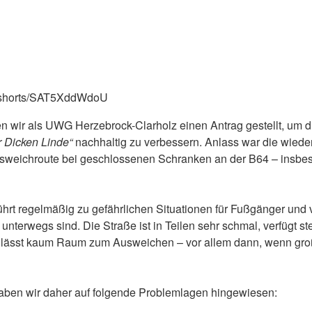
m/shorts/SAT5XddWdoU
 wir als UWG Herzebrock-Clarholz einen Antrag gestellt, um di
r Dicken Linde“
nachhaltig zu verbessern. Anlass war die wied
usweichroute bei geschlossenen Schranken an der B64 – insbe
hrt regelmäßig zu gefährlichen Situationen für Fußgänger und v
 unterwegs sind. Die Straße ist in Teilen sehr schmal, verfügt s
lässt kaum Raum zum Ausweichen – vor allem dann, wenn gr
aben wir daher auf folgende Problemlagen hingewiesen: