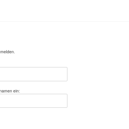
nmelden.
hnamen ein: