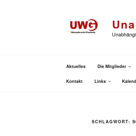
Zum
Inhalt
springen
Una
Unabhängig
Aktuelles
Die Mitglieder
Kontakt
Links
Kalend
SCHLAGWORT:
S