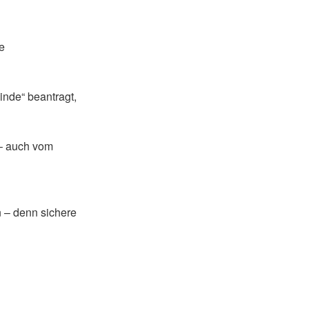
e
inde“ beantragt,
 – auch vom
n – denn sichere