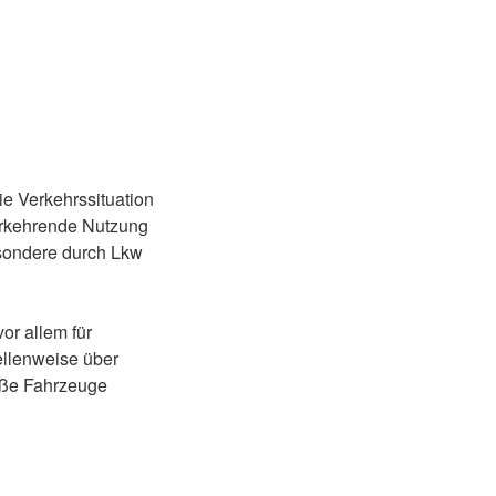
e Verkehrssituation
erkehrende Nutzung
sondere durch Lkw
or allem für
tellenweise über
oße Fahrzeuge