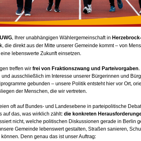
UWG
, Ihrer unabhängigen Wählergemeinschaft in
Herzebrock-
tik, die direkt aus der Mitte unserer Gemeinde kommt – von Mens
r eine lebenswerte Zukunft einsetzen.
en treffen wir
frei von Fraktionszwang und Parteivorgaben
.
und ausschließlich im Interesse unserer Bürgerinnen und Bürge
rogramme gebunden – unsere Politik entsteht hier vor Ort, orie
iegen der Menschen, die wir vertreten.
en oft auf Bundes- und Landesebene in parteipolitische Debatte
s auf das, was wirklich zählt:
die konkreten Herausforderunge
essiert nicht, welche politischen Diskussionen gerade in Berlin 
r unsere Gemeinde lebenswert gestalten, Straßen sanieren, Sch
n können. Denn genau das ist unser Auftrag: