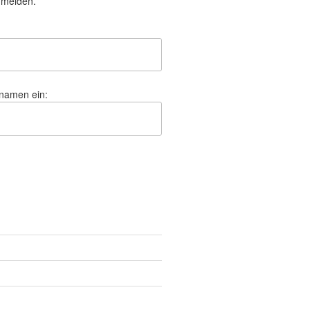
nmelden.
hnamen ein: