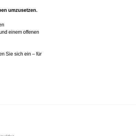
aben umzusetzen.
len
und einem offenen
 Sie sich ein – für