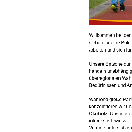
Willkommen bei der
stehen für eine Poli
arbeiten und sich fü
Unsere Entscheidung
handeln unabhängig 
überregionalen Wahlp
Bedürfnissen und Anl
Während große Partei
konzentrieren wir un
Clarholz
. Uns inter
interessiert, wie wi
Vereine unterstütze