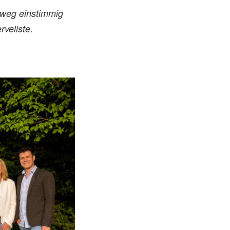
hweg einstimmig
veliste.