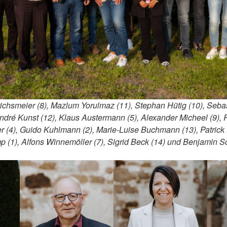
inrichsmeier (8), Mazlum Yorulmaz (11), Stephan Hütig (10), Seba
André Kunst (12), Klaus Austermann (5), Alexander Micheel (9),
er (4), Guido Kuhlmann (2), Marie-Luise Buchmann (13), Patrick 
mp (1), Alfons Winnemöller (7), Sigrid Beck (14) und Benjamin 