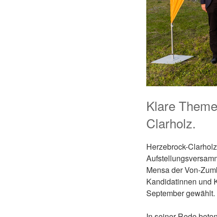
Klare Theme
Clarholz.
Herzebrock-Clarholz
Aufstellungsversam
Mensa der Von-Zumb
Kandidatinnen und K
September gewählt.
In seiner Rede beto