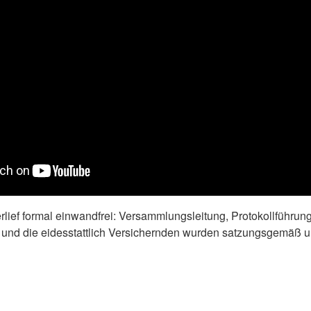
lief formal einwandfrei: Versammlungsleitung, Protokollführung
und die eidesstattlich Versichernden wurden satzungsgemäß u