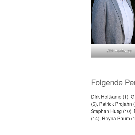
Dirk Holtkamp
Folgende Per
Dirk Holtkamp (1), G
(5), Patrick Projahn 
Stephan Hütig (10),
(14), Reyna Baum (1