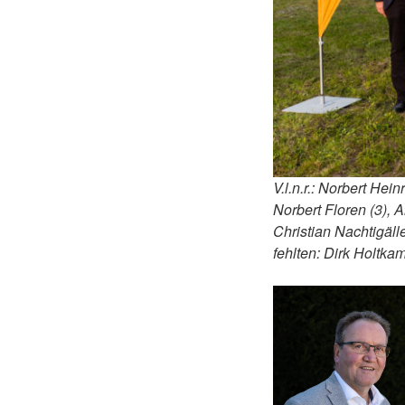
V.l.n.r.: Norbert He
Norbert Floren (3), 
Christian Nachtigäll
fehlten: Dirk Holtka