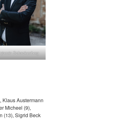
njamin Schackenberg
4), Klaus Austermann
er Micheel (9),
 (13), Sigrid Beck