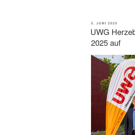
VERÖFFENTLICHT
5. JUNI 2025
AM
UWG Herzebr
2025 auf