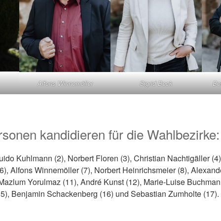
Alfons Winnemöller
Sigrid Beck
Be
sonen kandidieren für die Wahlbezirke:
uido Kuhlmann (2), Norbert Floren (3), Christian Nachtigäller (
(6), Alfons Winnemöller (7), Norbert Heinrichsmeier (8), Alexand
 Mazlum Yorulmaz (11), André Kunst (12), Marie-Luise Buchmann
5), Benjamin Schackenberg (16) und Sebastian Zumholte (17).