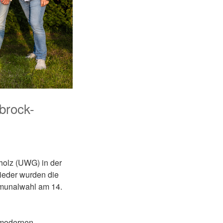
brock-
olz (UWG) in der
ieder wurden die
mmunalwahl am 14.
 modernen,