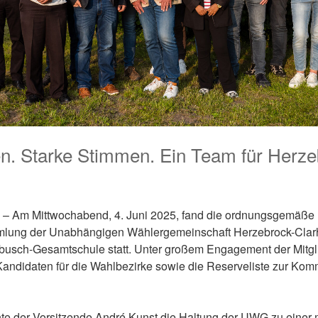
n. Starke Stimmen. Ein Team für Herze
 – Am Mittwochabend, 4. Juni 2025, fand die ordnungsgemäße
mlung der Unabhängigen Wählergemeinschaft Herzebrock-Clarh
usch-Gesamtschule statt. Unter großem Engagement der Mitgl
andidaten für die Wahlbezirke sowie die Reserveliste zur Ko
nte der Vorsitzende André Kunst die Haltung der UWG zu einer