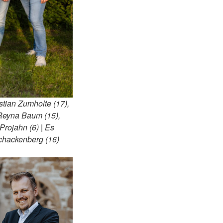
stian Zumholte (17),
 Reyna Baum (15),
Projahn (6) | Es
Schackenberg (16)