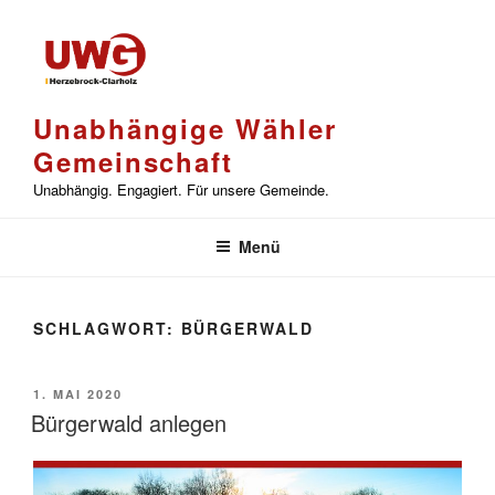
Zum
Inhalt
springen
Unabhängige Wähler
Gemeinschaft
Unabhängig. Engagiert. Für unsere Gemeinde.
Menü
SCHLAGWORT:
BÜRGERWALD
VERÖFFENTLICHT
1. MAI 2020
AM
Bürgerwald anlegen