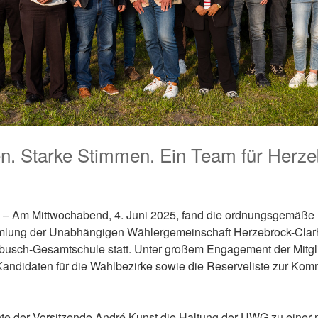
n. Starke Stimmen. Ein Team für Herze
 – Am Mittwochabend, 4. Juni 2025, fand die ordnungsgemäße
mlung der Unabhängigen Wählergemeinschaft Herzebrock-Clarh
usch-Gesamtschule statt. Unter großem Engagement der Mitgl
andidaten für die Wahlbezirke sowie die Reserveliste zur Ko
nte der Vorsitzende André Kunst die Haltung der UWG zu einer