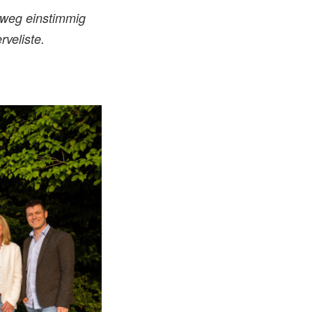
hweg einstimmig
veliste.