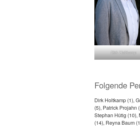
Dirk Holtkamp
Folgende Per
Dirk Holtkamp (1), G
(5), Patrick Projahn 
Stephan Hütig (10),
(14), Reyna Baum (1