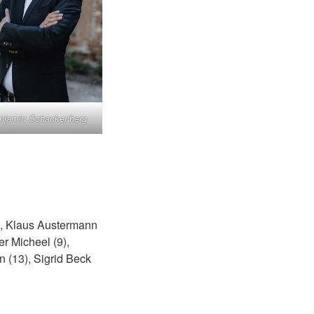
njamin Schackenberg
4), Klaus Austermann
er Micheel (9),
 (13), Sigrid Beck