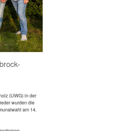
brock-
olz (UWG) in der
ieder wurden die
mmunalwahl am 14.
 modernen,