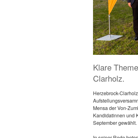
Klare Theme
Clarholz.
Herzebrock-Clarholz
Aufstellungsversam
Mensa der Von-Zumb
Kandidatinnen und K
September gewählt.
In seiner Rede beto