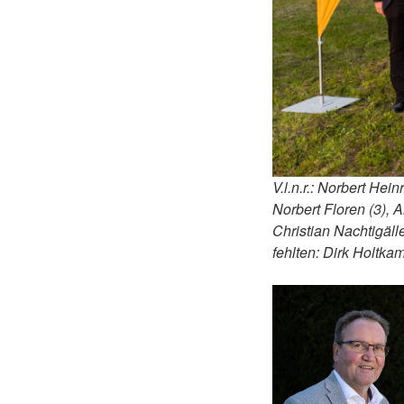
V.l.n.r.: Norbert He
Norbert Floren (3), 
Christian Nachtigäll
fehlten: Dirk Holtka