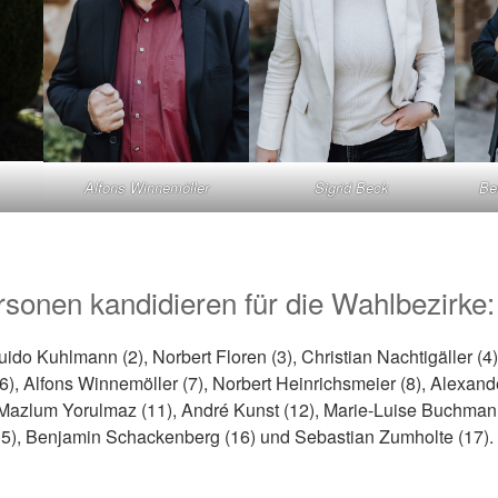
Alfons Winnemöller
Sigrid Beck
Be
sonen kandidieren für die Wahlbezirke:
uido Kuhlmann (2), Norbert Floren (3), Christian Nachtigäller (
(6), Alfons Winnemöller (7), Norbert Heinrichsmeier (8), Alexand
 Mazlum Yorulmaz (11), André Kunst (12), Marie-Luise Buchmann
5), Benjamin Schackenberg (16) und Sebastian Zumholte (17).