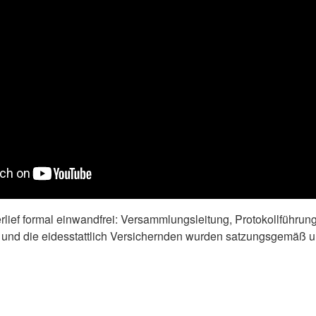
lief formal einwandfrei: Versammlungsleitung, Protokollführung
und die eidesstattlich Versichernden wurden satzungsgemäß u