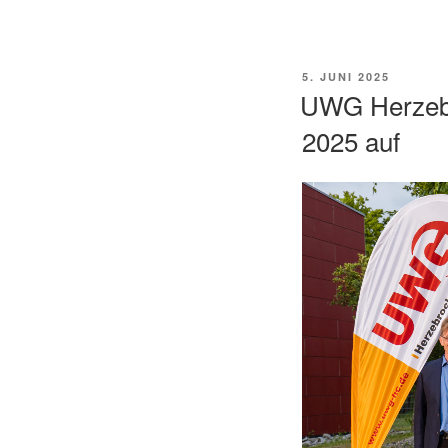
VERÖFFENTLICHT
5. JUNI 2025
AM
UWG Herzebr
2025 auf