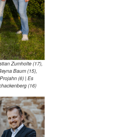
stian Zumholte (17),
 Reyna Baum (15),
Projahn (6) | Es
Schackenberg (16)