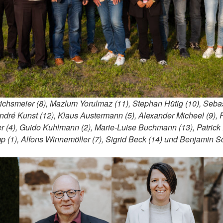
inrichsmeier (8), Mazlum Yorulmaz (11), Stephan Hütig (10), Seba
André Kunst (12), Klaus Austermann (5), Alexander Micheel (9),
er (4), Guido Kuhlmann (2), Marie-Luise Buchmann (13), Patrick 
mp (1), Alfons Winnemöller (7), Sigrid Beck (14) und Benjamin 