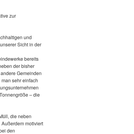
tive zur
achhaltigen und
unserer Sicht in der
eindewerke bereits
 neben der bisher
es andere Gemeinden
e man sehr einfach
orgungsunternehmen
 Tonnengröße – die
Müll, die neben
. Außerdem motiviert
bei den