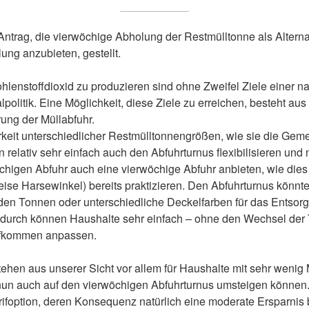
ntrag, die vierwöchige Abholung der Restmülltonne als Alterna
ng anzubieten, gestellt.
lenstoffdioxid zu produzieren sind ohne Zweifel Ziele einer n
itik. Eine Möglichkeit, diese Ziele zu erreichen, besteht aus 
rung der Müllabfuhr.
keit unterschiedlicher Restmülltonnengrößen, wie sie die Gem
 relativ sehr einfach auch den Abfuhrturnus flexibilisieren und
öchigen Abfuhr auch eine vierwöchige Abfuhr anbieten, wie di
eise Harsewinkel) bereits praktizieren. Den Abfuhrturnus könnt
 den Tonnen oder unterschiedliche Deckelfarben für das Ents
durch können Haushalte sehr einfach – ohne den Wechsel der
aufkommen anpassen.
tehen aus unserer Sicht vor allem für Haushalte mit sehr wenig 
nun auch auf den vierwöchigen Abfuhrturnus umsteigen können
rifoption, deren Konsequenz natürlich eine moderate Ersparnis 