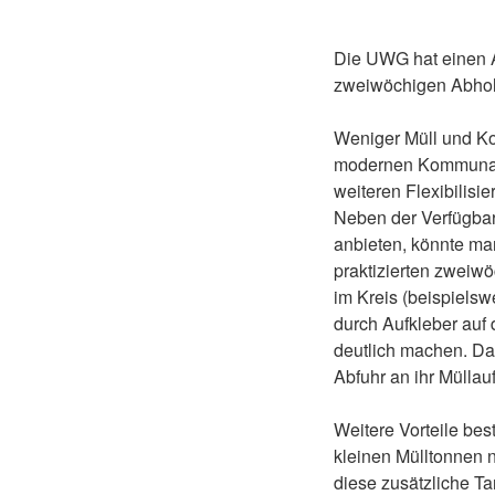
Die UWG hat einen A
zweiwöchigen Abholu
Weniger Müll und Koh
modernen Kommunalpol
weiteren Flexibilisie
Neben der Verfügbar
anbieten, könnte man
praktizierten zweiw
im Kreis (beispielsw
durch Aufkleber auf
deutlich machen. Da
Abfuhr an ihr Müll
Weitere Vorteile bes
kleinen Mülltonnen 
diese zusätzliche Ta