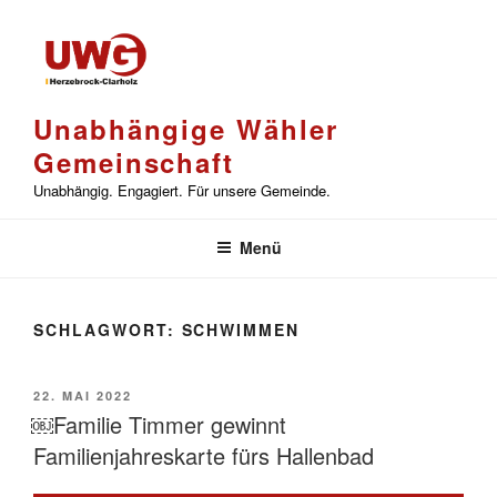
Zum
Inhalt
springen
Unabhängige Wähler
Gemeinschaft
Unabhängig. Engagiert. Für unsere Gemeinde.
Menü
SCHLAGWORT:
SCHWIMMEN
VERÖFFENTLICHT
22. MAI 2022
AM
￼Familie Timmer gewinnt
Familienjahreskarte fürs Hallenbad