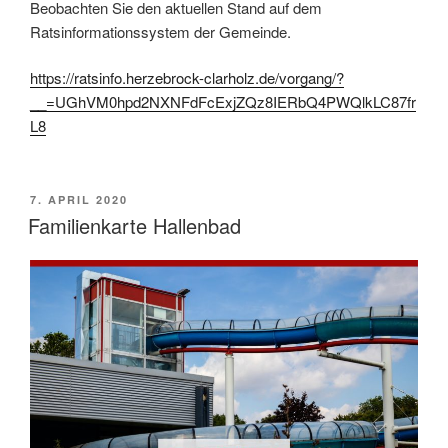
Beobachten Sie den aktuellen Stand auf dem
Ratsinformationssystem der Gemeinde.
https://ratsinfo.herzebrock-clarholz.de/vorgang/?
__=UGhVM0hpd2NXNFdFcExjZQz8IERbQ4PWQlkLC87fr
L8
VERÖFFENTLICHT
7. APRIL 2020
AM
Familienkarte Hallenbad