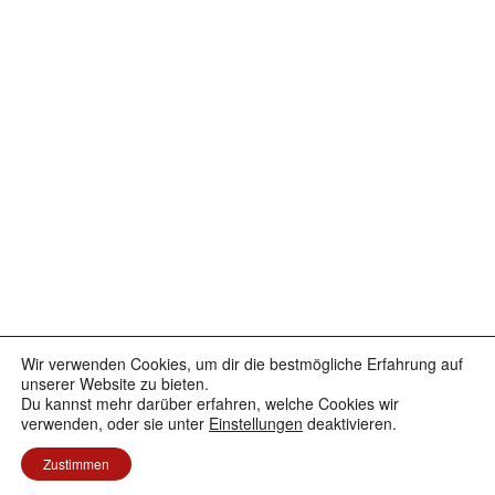
Wir verwenden Cookies, um dir die bestmögliche Erfahrung auf
Facebook
Instagram
YouTube
unserer Website zu bieten.
Du kannst mehr darüber erfahren, welche Cookies wir
verwenden, oder sie unter
Einstellungen
deaktivieren.
Datenschutzerklärung
Stolz präsentiert von WordPress
Zustimmen