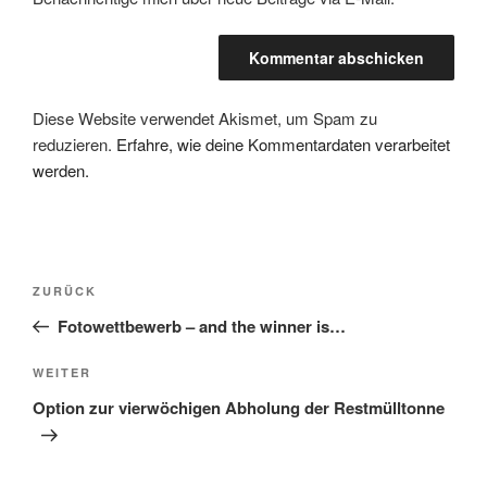
Diese Website verwendet Akismet, um Spam zu
reduzieren.
Erfahre, wie deine Kommentardaten verarbeitet
werden.
Beitragsnavigation
Vorheriger
ZURÜCK
Beitrag
Fotowettbewerb – and the winner is…
Nächster
WEITER
Beitrag
Option zur vierwöchigen Abholung der Restmülltonne