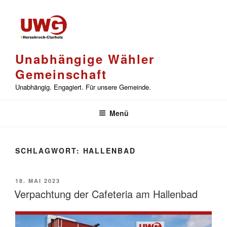
Zum
Inhalt
springen
Unabhängige Wähler
Gemeinschaft
Unabhängig. Engagiert. Für unsere Gemeinde.
Menü
SCHLAGWORT:
HALLENBAD
VERÖFFENTLICHT
18. MAI 2023
AM
Verpachtung der Cafeteria am Hallenbad