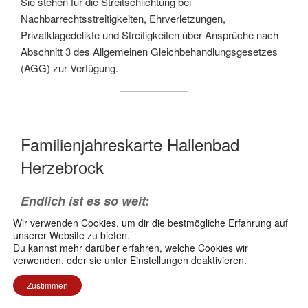
Sie stehen für die Streitschlichtung bei
Nachbarrechtsstreitigkeiten, Ehrverletzungen,
Privatklagedelikte und Streitigkeiten über Ansprüche nach
Abschnitt 3 des Allgemeinen Gleichbehandlungsgesetzes
(AGG) zur Verfügung.
Familienjahreskarte Hallenbad
Herzebrock
Endlich ist es so weit
:
Wir verwenden Cookies, um dir die bestmögliche Erfahrung auf
unserer Website zu bieten.
Die Familienjahreskarte für das Hallenbad in
Du kannst mehr darüber erfahren, welche Cookies wir
Herzebrock kommt. Wir freuen uns sehr, dass
verwenden, oder sie unter
Einstellungen
deaktivieren.
unser Vorschlag einstimmig vom
Zustimmen
Betriebsausschuss sowie vom Rat bestätigt