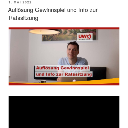
VERÖFFENTLICHT
1. MAI 2022
AM
Auflösung Gewinnspiel und Info zur
Ratssitzung