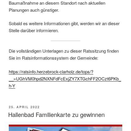
Baumaßnahme an diesem Standort nach aktuellen
Planungen auch günstiger.
Sobald es weitere Informationen gibt, werden wir an dieser
Stelle darüber informieren.
Die vollständigen Unterlagen zu dieser Ratssitzung finden
Sie im Ratsinformationssystem der Gemeinde:
https://ratsinfo.herzebrock-clarholz.de/tops/?
__=UGhVM0hpd2NXNFdFcExjZY7XTGchFF2OCzt6PKb_
h-Y
VERÖFFENTLICHT
25. APRIL 2022
AM
Hallenbad Familienkarte zu gewinnen