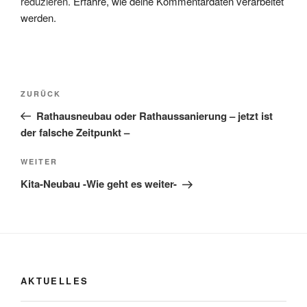
reduzieren.
Erfahre, wie deine Kommentardaten verarbeitet
werden.
Beitragsnavigation
Vorheriger
ZURÜCK
Beitrag
Rathausneubau oder Rathaussanierung – jetzt ist
der falsche Zeitpunkt –
Nächster
WEITER
Beitrag
Kita-Neubau -Wie geht es weiter-
AKTUELLES