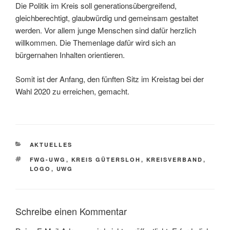
Die Politik im Kreis soll generationsübergreifend,
gleichberechtigt, glaubwürdig und gemeinsam gestaltet
werden. Vor allem junge Menschen sind dafür herzlich
willkommen. Die Themenlage dafür wird sich an
bürgernahen Inhalten orientieren.
Somit ist der Anfang, den fünften Sitz im Kreistag bei der
Wahl 2020 zu erreichen, gemacht.
KATEGORIEN
AKTUELLES
SCHLAGWÖRTER
FWG-UWG
,
KREIS GÜTERSLOH
,
KREISVERBAND
,
LOGO
,
UWG
Schreibe einen Kommentar