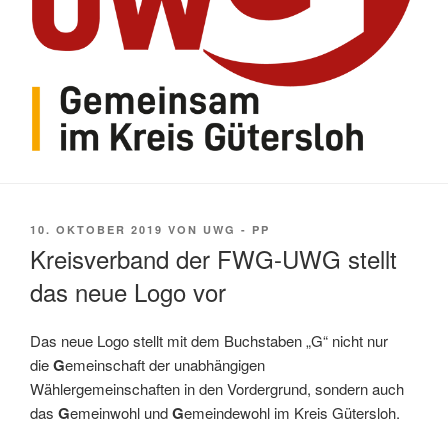
VERÖFFENTLICHT
10. OKTOBER 2019
VON
UWG - PP
AM
Kreisverband der FWG-UWG stellt
das neue Logo vor
Das neue Logo stellt mit dem Buchstaben „G“ nicht nur
die
G
emeinschaft der unabhängigen
Wählergemeinschaften in den Vordergrund, sondern auch
das
G
emeinwohl und
G
emeindewohl im Kreis Gütersloh.