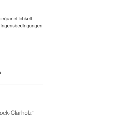
erparteilichkeit
Gelingensbedingungen
R
ock-Clarholz“