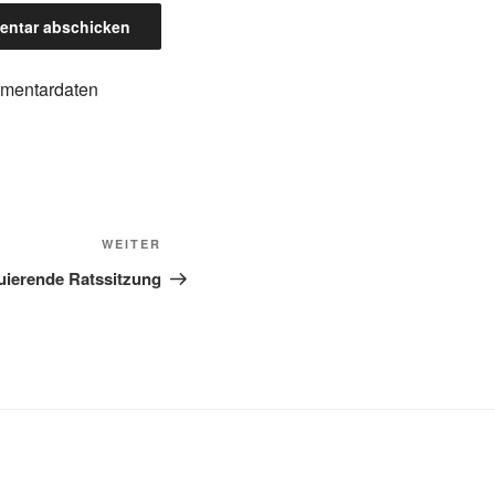
mmentardaten
Nächster
WEITER
Beitrag
uierende Ratssitzung