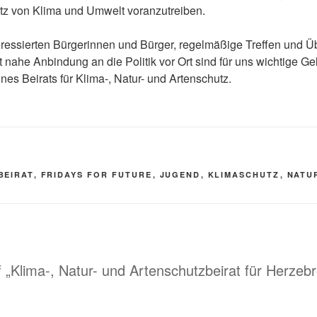
z von Klima und Umwelt voranzutreiben.
nteressierten Bürgerinnen und Bürger, regelmäßige Treffen und Üb
t nahe Anbindung an die Politik vor Ort sind für uns wichtige 
ines Beirats für Klima-, Natur- und Artenschutz.
R
BEIRAT
,
FRIDAYS FOR FUTURE
,
JUGEND
,
KLIMASCHUTZ
,
NATU
 „Klima-, Natur- und Artenschutzbeirat für Herzebr