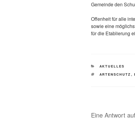
Gemeinde den Schut
Offenheit für alle i
sowie eine möglichs
für die Etablierung e
KATEGORIEN
AKTUELLES
SCHLAGWÖRTE
ARTENSCHUTZ
,
Eine Antwort auf