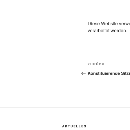
Diese Website verw
verarbeitet werden.
Beitragsnavi
Vorheriger
ZURÜCK
Beitrag
Konstituierende Sit
AKTUELLES