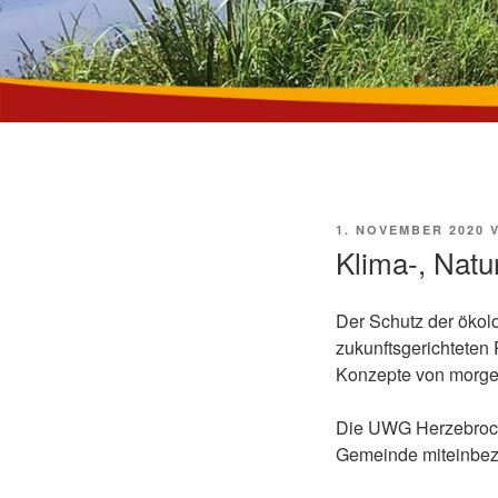
VERÖFFENTLICHT
1. NOVEMBER 2020
AM
Klima-, Natu
Der Schutz der ökol
zukunftsgerichteten 
Konzepte von morge
Die UWG Herzebrock-
Gemeinde miteinbezi