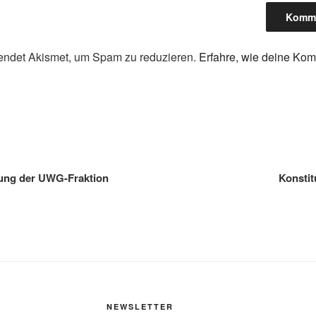
endet Akismet, um Spam zu reduzieren.
Erfahre, wie deine Ko
gation
zung der UWG-Fraktion
Konstit
NEWSLETTER