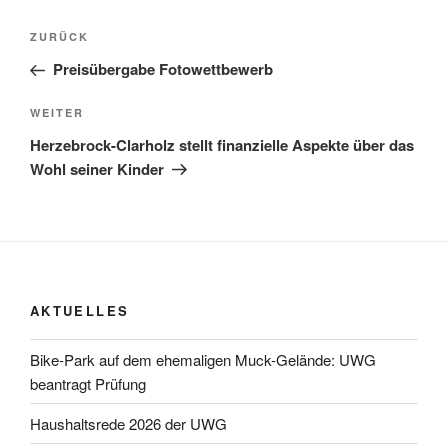
Beitragsnavigation
Vorheriger
ZURÜCK
Beitrag
Preisübergabe Fotowettbewerb
Nächster
WEITER
Beitrag
Herzebrock-Clarholz stellt finanzielle Aspekte über das
Wohl seiner Kinder
AKTUELLES
Bike-Park auf dem ehemaligen Muck-Gelände: UWG
beantragt Prüfung
Haushaltsrede 2026 der UWG